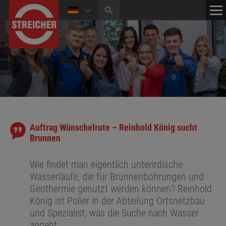
HOME
KONTAKT
NEWS
MEDIATHEK
Auftrag Wünschelrute – Reinhold König sucht
Brunnen
Wie findet man eigentlich unterirdische
Wasserläufe, die für Brunnenbohrungen und
Geothermie genutzt werden können? Reinhold
König ist Polier in der Abteilung Ortsnetzbau
und Spezialist, was die Suche nach Wasser
angeht.