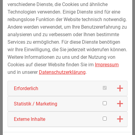
verschiedene Dienste, die Cookies und ähnliche
er mit zwei weiteren Teamkollegen ständig auf Tour. Rund
Technologien verwenden. Einige Dienste sind für eine
50 bis 60 Brunnen pro Jahr werden so im Laufe eines
reibungslose Funktion der Website technisch notwendig.
Jahres gebohrt. Eine abwechslungsreiche und
Andere werden verwendet, um Ihre Benutzererfahrung zu
arbeitsintensive Tätigkeit. „Der Anfang war schon eine
analysieren und zu verbessern oder Ihnen bestimmte
Herausforderung für mich“, gibt Reinhold König zu. Denn
Services zu ermöglichen. Für diese Dienste benötigen
er kam ursprünglich aus einem ganz anderen
wir Ihre Einwilligung, die Sie jederzeit widerrufen können.
Tätigkeitsumfeld und einer anderen Branche. „Trotzdem
Weitere Informationen zu uns und der Nutzung von
hat es mir von Anfang an viel Freude gemacht und jetzt
Cookies auf dieser Website finden Sie im
Impressum
würde ich auf keinen Fall mehr tauschen wollen – die
und in unserer
Datenschutzerklärung
.
Arbeit draußen und die Vielfalt an Aufgaben sind eine
echte Bereicherung.“
Erforderlich
Die bisher eindrucksvollste Baustelle war für ihn eine
Brunnenbohrung in 1.020 m Höhe. „Auf dem Osser im
Statistik / Marketing
Bayerischen Wald - einem Gipfel direkt an der Grenze zu
Tschechien - haben wir unsere Maschinen und Geräte über
Externe Inhalte
den Wanderweg transportiert - und das bei herrlichem
Wetter und einer grandiosen Aussicht auf die umliegenden