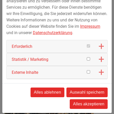
analysieren und zu verbessern oder Ihnen bestimmte
Zeitmessung, Siegerehrung und gemütlichem Ausklang
Services zu ermöglichen. Für diese Dienste benötigen
bei Musik und Verpflegung. Am 12. November wurde die
wir Ihre Einwilligung, die Sie jederzeit widerrufen können.
Heimat Trails Trophy schließlich im Rahmen einer
Weitere Informationen zu uns und der Nutzung von
feierlichen Siegerehrung im BOLZWERK Spiegelau sowie
Cookies auf dieser Website finden Sie im
Impressum
anschließender Party in die Winterpause verabschiedet.
und in unserer
Datenschutzerklärung
.
Wir sagen Danke an alle beteiligten Mitarbeiter für das
Erforderlich
tolle Engagement und
die vielen sportlichen Leistungen – und freuen uns schon
Statistik / Marketing
jetzt auf die Heimat Trails Trophy 2026.
Externe Inhalte
Alles ablehnen
Auswahl speichern
Alles akzeptieren