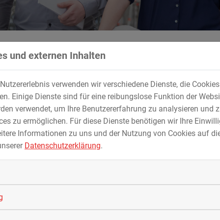
s und externen Inhalten
Trophy 2026 auf der Rusel
Nutzererlebnis verwenden wir verschiedene Dienste, die Cookie
 Jahr in ihre finale und damit letzte Saison. Be
. Einige Dienste sind für eine reibungslose Funktion der Websi
l der offizielle Startschuss.
den verwendet, um Ihre Benutzererfahrung zu analysieren und z
es zu ermöglichen. Für diese Dienste benötigen wir Ihre Einwillig
itere Informationen zu uns und der Nutzung von Cookies auf die
d Schüler der Mittelschule St. Martin in Deggendorf auf eine
unserer
Datenschutzerklärung
.
 aufgeteilt unterstützten sie Käpt’n Max bei der Suche nach d
il. An verschiedenen Stationen galt es, knifflige Rätsel zu lö
tück die entscheidenden Wortfetzen zu sammeln.
le von der STREICHER Personalabteilung sowie insgesamt siebe
g
n wenig Geschick und Teamarbeit gelang es schließlich allen Crew
 zu bringen und die geheime Schatzbotschaft zu entschlüsseln.