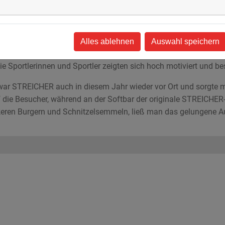
 mit der richtigen Schatzbotschaft öffnen ließ – gefüllt mit
isterten Nachwuchs-Piraten.
lich: Rund 50 STREICHER-Beschäftigte mit ihren Angehörigen
Alles ablehnen
Auswahl speichern
 am Ruselabsatz, um gemeinsam aktiv zu werden. Ob mit dem
 Sportlerinnen und Sportler zeigten sich hoch motiviert und be
war STREICHER auch in diesem Jahr wieder vor Ort und sorgte mi
die Besucher, während an der Softbar der originale STREICHER-C
keren Burgern und Schnitzelsemmeln, ließ man das gelungene A