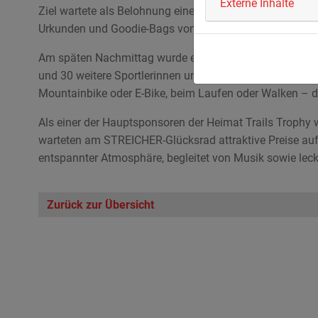
Externe Inhalte
Ziel wartete als Belohnung eine Schatztruhe, die sich nur
Urkunden und Goodie-Bags von STREICHER für die bege
Am späten Nachmittag wurde es dann noch einmal sport
und 30 weitere Sportlerinnen und Sportler trafen sich
Mountainbike oder E-Bike, beim Laufen oder Walken – die
Als einer der Hauptsponsoren der Heimat Trails Trophy 
warteten am STREICHER-Glücksrad attraktive Preise auf 
entspannter Atmosphäre, begleitet von Musik sowie lec
Zurück zur Übersicht