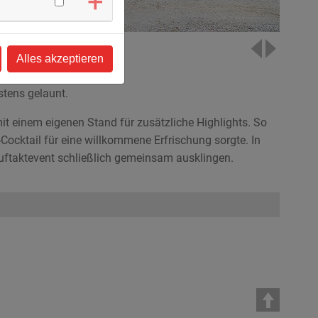
Alles akzeptieren
stens gelaunt.
t einem eigenen Stand für zusätzliche Highlights. So
ocktail für eine willkommene Erfrischung sorgte. In
uftaktevent schließlich gemeinsam ausklingen.