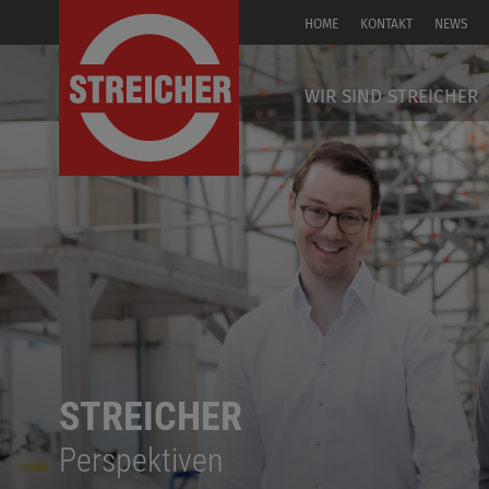
HOME
KONTAKT
NEWS
EN
WIR SIND STREICHER
STREICHER
Perspektiven