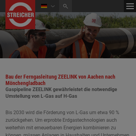
HOME
KONTAKT
NEWS
MEDIATHEK
Bau der Ferngasleitung ZEELINK von Aachen nach
Mönchengladbach
Gaspipeline ZEELINK gewährleistet die notwendige
Umstellung von L-Gas auf H-Gas
Bis 2030 wird die Förderung von L-Gas um etwa 90 %
zurückgehen. Um erprobte Erdgastechnologien auch
weiterhin mit erneuerbaren Energien kombinieren zu
können, müssen Anlagen in Haushalten und Unternehmen