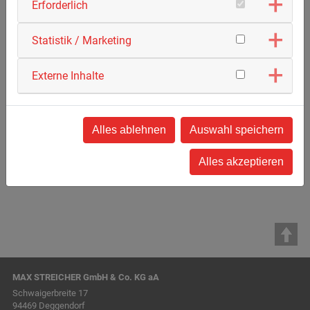
Erforderlich
Statistik / Marketing
Externe Inhalte
Alles ablehnen
Auswahl speichern
Alles akzeptieren
MAX STREICHER GmbH & Co. KG aA
Schwaigerbreite 17
94469 Deggendorf