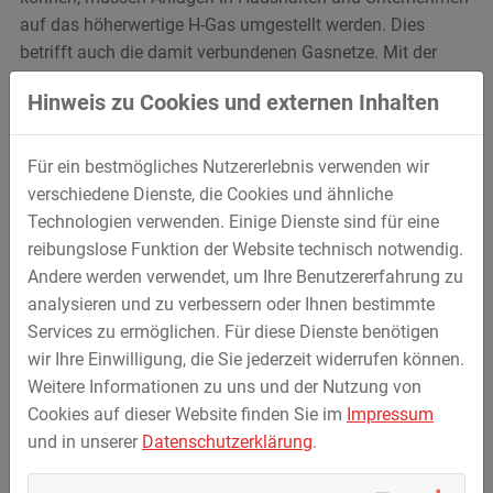
auf das höherwertige H-Gas umgestellt werden. Dies
betrifft auch die damit verbundenen Gasnetze. Mit der
Gaspipeline ZEELINK ist die Umstellung auf H-Gas
Hinweis zu Cookies und externen Inhalten
gewährleistet. Das Infrastrukturprojekt ZEELINK ist Teil
des aktuellen Netzentwicklungsplans Gas der
Bundesnetzagentur:
I
m Auftrag der Open Grid Europe
Für ein bestmögliches Nutzererlebnis verwenden wir
GmbH (OGE) führte STREICHER im Rahmen des Projektes
verschiedene Dienste, die Cookies und ähnliche
in ARGE zwei Baulose mit einer Länge von ingesamt 61,3
Technologien verwenden. Einige Dienste sind für eine
km aus. Die Pipeline verläuft auf einer Gesamtlänge von
reibungslose Funktion der Website technisch notwendig.
ca. 215 km westlich des Ruhrgebiets. Zum Projekt
Andere werden verwendet, um Ihre Benutzererfahrung zu
gehörten darüber hinaus der Neubau einer
analysieren und zu verbessern oder Ihnen bestimmte
Verdichterstation bei Aachen sowie drei Gas-Druckregel-
Services zu ermöglichen. Für diese Dienste benötigen
und Messanlagen.
wir Ihre Einwilligung, die Sie jederzeit widerrufen können.
Weitere Informationen zu uns und der Nutzung von
Cookies auf dieser Website finden Sie im
Impressum
und in unserer
Datenschutzerklärung
.