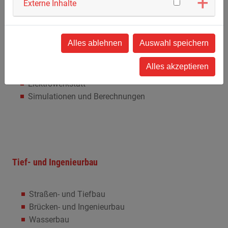
Elektrotechnik
Externe Inhalte
Elektroinstallation und Energietechnik
Alles ablehnen
Auswahl speichern
EMSR-Technik
Automatisierungstechnik
Alles akzeptieren
Funktionale Sicherheit
Elektrowerkstatt
Simulationen und Berechnungen
Tief- und Ingenieurbau
Straßen- und Tiefbau
Brücken- und Ingenieurbau
Wasserbau