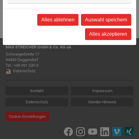
Alles ablehnen
Auswahl speichern
Alles akzeptieren
MAX STREICHER GmbH & Co. KG aA
Schwaigerbreite 17
94469 Deggendorf
Tel.:
+49 991 330-0
Datenschutz
Kontakt
Impressum
Datenschutz
Gender-Hinweis
Cookie-Einstellungen