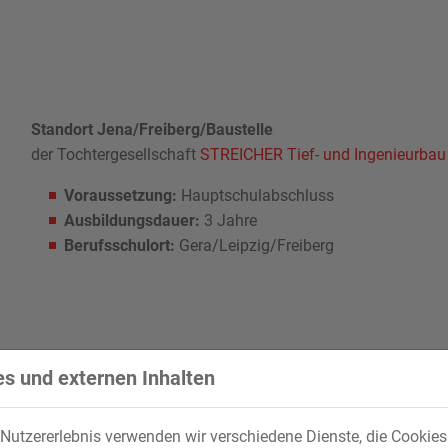
Standort Jena/Freiberg/Baustelle
der Tochtergesellschaft
STREICHER Tief- und Ingenieurba
Voraussetzung:
Hauptschulabschluss
Ausbildungsdauer:
3 Jahre
Berufsschulort:
Gera/Leipzig/Freiberg
s und externen Inhalten
Nutzererlebnis verwenden wir verschiedene Dienste, die Cookie
n Florian