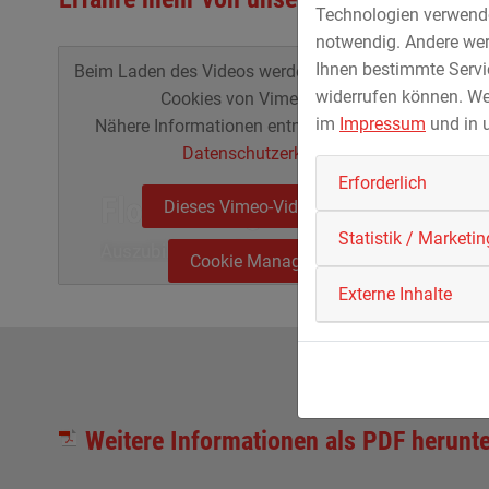
Technologien verwenden
notwendig. Andere wer
Ihnen bestimmte Servic
Beim Laden des Videos werden externe Inhalte und
widerrufen können. We
Cookies von Vimeo geladen.
im
Impressum
und in 
Nähere Informationen entnehmen Sie unserer
Datenschutzerklärung
.
Erforderlich
Florian Hilgart
Dieses Vimeo-Video laden
Statistik / Marketin
Auszubildender Rohrleitungsbauer
Cookie Management
Externe Inhalte
Weitere Informationen als PDF herunt