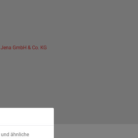
u Jena GmbH & Co. KG
s und ähnliche