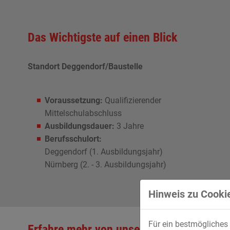
Das Wichtigste auf einen Blick
Standort Deggendorf/Baustelle
Voraussetzung:
Qualifizierender
Mittelschulabschluss
Ausbildungsdauer:
3 Jahre
Berufsschulort:
Deggendorf (1. Ausbildungsjahr)
Nürnberg (2. - 3. Ausbildungsjahr)
Hinweis zu Cookie
Für ein bestmögliches 
Erfahre mehr von unserem Auszubildende