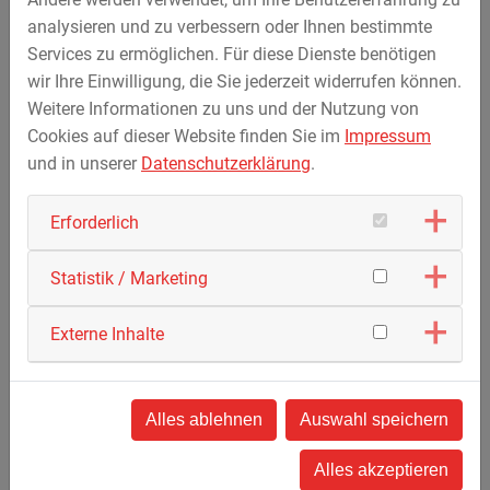
STREICHER Plzeň für die Beschäftigten eine gute Work-
analysieren und zu verbessern oder Ihnen bestimmte
Life-Balance zu ermöglichen und bietet z.B. viel Flexibilität
Services zu ermöglichen. Für diese Dienste benötigen
bei der Rückkehr an den Arbeitsplatz nach der Elternzeit.
wir Ihre Einwilligung, die Sie jederzeit widerrufen können.
Weitere Informationen zu uns und der Nutzung von
Jiří Lopata freut sich mit seinem Team sehr über die
Cookies auf dieser Website finden Sie im
Impressum
beiden Auszeichnungen: „An beiden Wettbewerben haben
und in unserer
Datenschutzerklärung
.
wir zum ersten Mal teilgenommen und auf Anhieb
gewonnen. Das bestätigt uns auf unserem
Erforderlich
unternehmerischen Weg. Und wir hoffen, dass wir so auch
neue Mitarbeiter*innen akquirieren können.“
Statistik / Marketing
Externe Inhalte
Alles ablehnen
Auswahl speichern
Alles akzeptieren