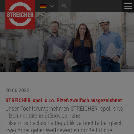
HOME
KONTAKT
NEWS
MEDIATHEK
20.06.2022
STREICHER, spol. s r.o. Plzeň zweifach ausgezeichnet
Unser Tochterunternehmen STREICHER, spol. s r.o.
Plzeň mit Sitz in Štěnovice nahe
Pilsen/Tschechische Republik verbuchte bei gleich
zwei Arbeitgeber-Wettbewerben große Erfolge –