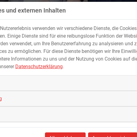
s und externen Inhalten
Nutzererlebnis verwenden wir verschiedene Dienste, die Cookie
. Einige Dienste sind für eine reibungslose Funktion der Websi
den verwendet, um Ihre Benutzererfahrung zu analysieren und z
r
es zu ermöglichen. Für diese Dienste benötigen wir Ihre Einwillig
er derzeit eine Ausbildung zum Straßenbauer, be
itere Informationen zu uns und der Nutzung von Cookies auf die
unserer
Datenschutzerklärung
.
ls einer der Besten im Bezirk Niederbayern des Landesverband
lt er die Einladung zu einer Projektwoche im Rahmen der
Februar verbrachte er zusammen mit acht weiteren besonders
g
erbayern und Schwaben fünf Tage im Aus- und
lingen.
chnisch und handwerklich besonders herausforderndes Pflasterba
ehenden Straßenbauern dabei helfen, ihre Fähigkeiten weiter