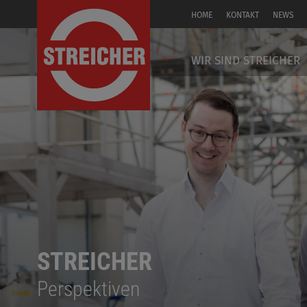
HOME
KONTAKT
NEWS
EN
WIR SIND STREICHER
STREICHER
Perspektiven