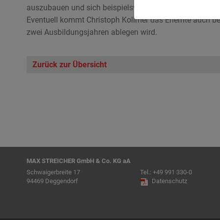
auszubauen und sich beispielsweise bei Wettbewerben e
Eventuell kommt Christoph Kollmer das Erlernte auch be
zwei Ausbildungsjahren ablegen wird.
Zurück zur Übersicht
MAX STREICHER GmbH & Co. KG aA
Schwaigerbreite 17
Tel.:
+49 991 330-0
94469 Deggendorf
Datenschutz