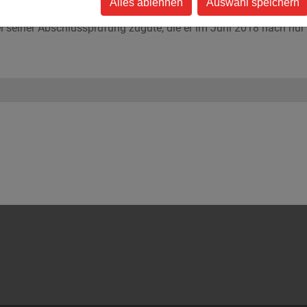
Alles ablehnen
Auswahl speichern
rfolgreich zu schlagen.
i seiner Abschlussprüfung zugute, die er im Juni 2018 nach nur