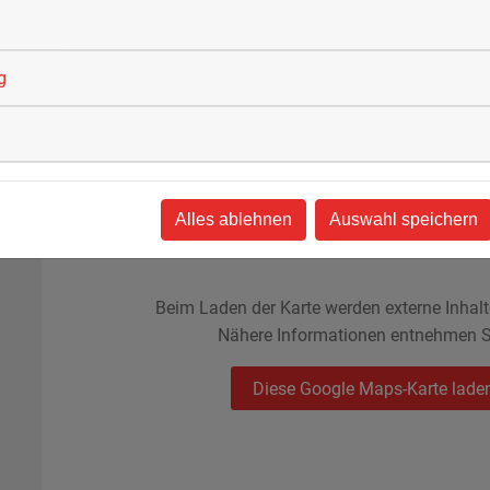
erladen
g
Alles ablehnen
Auswahl speichern
Beim Laden der Karte werden externe Inhal
Nähere Informationen entnehmen S
Diese Google Maps-Karte lade