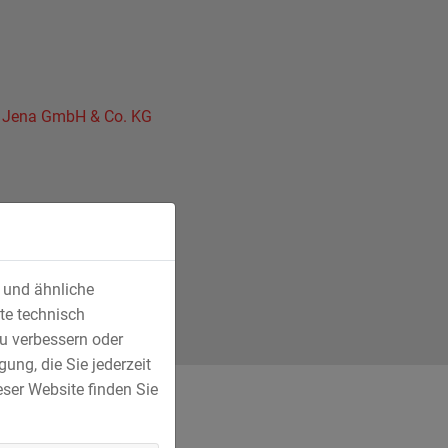
u Jena GmbH & Co. KG
s und ähnliche
te technisch
u verbessern oder
ung, die Sie jederzeit
ser Website finden Sie