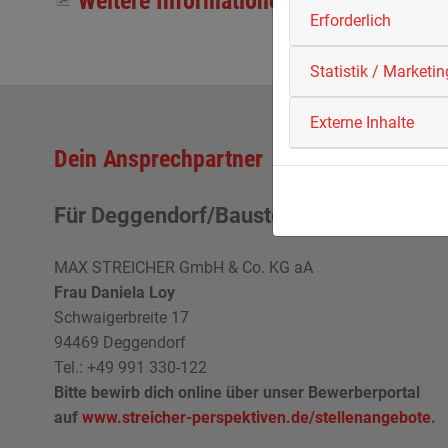
Weitere Informationen als PDF herunt
Erforderlich
Statistik / Marketin
Externe Inhalte
Dein Ansprechpartner
Für Deggendorf/Baustelle
MAX STREICHER GmbH & Co. KG aA
Frau Daniela Loy
Schwaigerbreite 17
94469 Deggendorf
Tel.:
+49 991 330-122
Bitte bewirb dich online über unser Bewerberportal
auf
www.streicher-perspektiven.de/stellenangebote
.