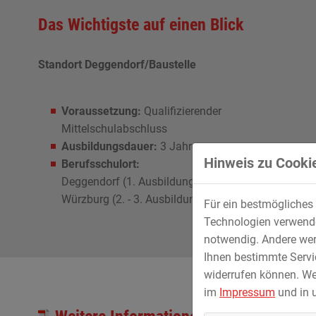
Das Wichtigste auf einen Blick
Standort Deggendorf/Baustelle
Voraussetzung:
Qualifizierender
Mittelschulabschluss
Ausbildungsdauer:
3 Jahre
Hinweis zu Cookie
Berufsschulort:
Deggendorf (1. Ausbildungsjahr)
Würzburg (2. - 3. Ausbildungsjahr)
Für ein bestmögliches 
Technologien verwenden
notwendig. Andere wer
Ihnen bestimmte Servic
widerrufen können. We
im
Impressum
und in 