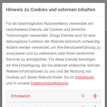
Hinweis zu Cookies und externen Inhalten
Weitere Informationen als PDF herunterladen
Für ein bestmögliches Nutzererlebnis verwenden wir
verschiedene Dienste, die Cookies und ähnliche
Technologien verwenden. Einige Dienste sind für eine
reibungslose Funktion der Website technisch notwendig.
Andere werden verwendet, um Ihre Benutzererfahrung zu
Dein Ansprechpartner
analysieren und zu verbessern oder Ihnen bestimmte
Services zu ermöglichen. Für diese Dienste benötigen
Für Deggenau/Neuhausen
wir Ihre Einwilligung, die Sie jederzeit widerrufen können.
MAX STREICHER GmbH & Co. KG aA
Weitere Informationen zu uns und der Nutzung von
Frau Daniela Loy
Cookies auf dieser Website finden Sie im
Impressum
Schwaigerbreite 17
und in unserer
Datenschutzerklärung
.
94469 Deggendorf
Tel.:
+49 991 330-122
Erforderlich
Bitte bewirb dich online über unser Bewerberportal auf
www.streicher-perspektiven.de/stellenangebote
.