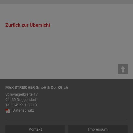
Zurück zur Übersicht
MAX STREICHER GmbH & Co. KG aA
Schwaigerbreite 17
94469 Deggendorf
Tel.:
+49 991 330-0
Datenschutz
Kontakt
Impressum