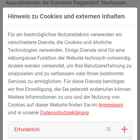
Auszubildenden der Standorte Deggendorf, Neuhausen,
Niederwinkling, Landshut und Linden den Neubau der
Hinweis zu Cookies und externen Inhalten
Rottbrücke bei Postmünster – ein derzeit aktuelles
STREICHER Projekt im Straßen- und Brückenbau.
Anschließend ging es zur STREICHER Niederlassung in
Für ein bestmögliches Nutzererlebnis verwenden wir
Linden. Hier stand die eigene Asphaltmischanlage im
verschiedene Dienste, die Cookies und ähnliche
Fokus. Ein gemeinsames Mittagessen bildete den
Technologien verwenden. Einige Dienste sind für eine
Abschluss des Ausflugs. Neben ersten Eindrücken vom
reibungslose Funktion der Website technisch notwendig.
Unternehmen hatten die neuen Mitarbeiter während der
Andere werden verwendet, um Ihre Benutzererfahrung zu
Veranstaltung auch Zeit sich etwas näher kennenzulernen.
analysieren und zu verbessern oder Ihnen bestimmte
Services zu ermöglichen. Für diese Dienste benötigen
wir Ihre Einwilligung, die Sie jederzeit widerrufen können.
Weitere Informationen zu uns und der Nutzung von
Cookies auf dieser Website finden Sie im
Impressum
und in unserer
Datenschutzerklärung
.
Erforderlich